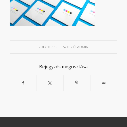
2017.10.11.
SZERZŐ:
ADMIN
/
Bejegyzés megosztása